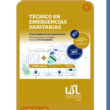
Puedes acceder a un ciclo
de
grado medio
cuando reúnas
alguno de los siguientes
requisitos:
Estar en posesión del título
de Graduado en Educación
Secundaria Obligatoria o de
un nivel académico superior.
Estar en posesión de un
Título Profesional Básico
(Formación Profesional
Básica).
Estar en posesión de un título
de Técnico o de Técnico
Auxiliar o equivalente a
efectos académicos.