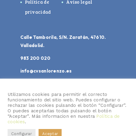
Política de
Aviso legal
privacidad
Calle Tamborila, S/N. Zaratán, 47610.
Valladolid.
983 200 020
info@cvsanlorenzo.es
Utilizamos cookies para permitir el correcto
funcionamiento del sitio web. Puedes configurar o
rechazar las cookies pulsando el botón “Configurar”.
O puedes aceptarlas todas pulsando el botón
© 2026
Centro de Formación Virgen de
“Aceptar”. Más informacion en nuestra
Política de
San Lorenzo. Todos los derechos
cookies
.
reservados.
Configurar
Aceptar