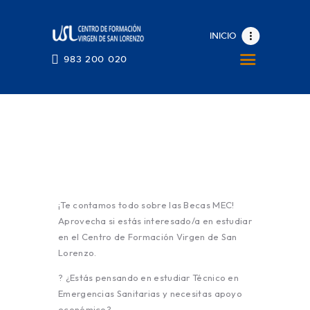
INICIO
INICIO
983 200 020
EL CENTRO
OFERTA FORMATIVA
BECAS
BLOG
ESPACIOS CARDIOPROTEGIDOS
CONVALIDACIONES CERTIFICADOS
¡Te contamos todo sobre las Becas MEC!
983 200 020
Aprovecha si estás interesado/a en estudiar
en el Centro de Formación Virgen de San
Lorenzo.
? ¿Estás pensando en estudiar Técnico en
Emergencias Sanitarias y necesitas apoyo
económico?