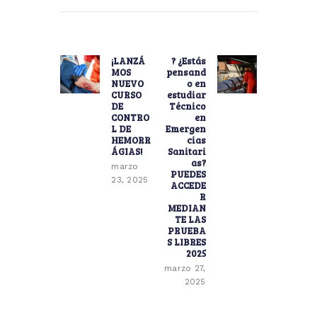
Navegación
de
¡LANZÁ
? ¿Estás
entradas
Previous
Next
MOS
pensand
post:
post:
NUEVO
o en
CURSO
estudiar
DE
Técnico
CONTRO
en
L DE
Emergen
HEMORR
cias
ÁGIAS!
Sanitari
as?
marzo
PUEDES
23, 2025
ACCEDE
R
MEDIAN
TE LAS
PRUEBA
S LIBRES
2025
marzo 27,
2025