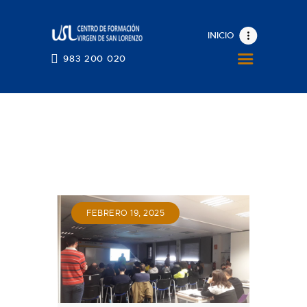
INICIO
INICIO
983 200 020
EL CENTRO
OFERTA FORMATIVA
BECAS
BLOG
ESPACIOS CARDIOPROTEGIDOS
CONVALIDACIONES CERTIFICADOS
983 200 020
FEBRERO 19, 2025