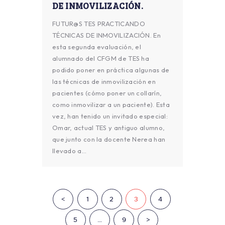
DE INMOVILIZACIÓN.
FUTUR@S TES PRACTICANDO
TÉCNICAS DE INMOVILIZACIÓN. En
esta segunda evaluación, el
alumnado del CFGM de TES ha
podido poner en práctica algunas de
las técnicas de inmovilización en
pacientes (cómo poner un collarín,
como inmovilizar a un paciente). Esta
vez, han tenido un invitado especial:
Omar, actual TES y antiguo alumno,
que junto con la docente Nerea han
llevado a…
Paginación
<
PAGE
1
PAGE
2
PAGE
3
PAGE
4
de
PAGE
5
…
PAGE
9
>